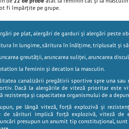
in de 
22 de probe
 atât la feminin cât și la masculin 
pot fi împărțite pe grupe.
gări pe plat, alergări de garduri și alergări peste ob
ura în lungime, săritura în înălțime, triplusalt și să
ncarea greutății, aruncarea suliței, aruncarea discul
tatlon la feminin și decatlon la masculin.
itatea canalizării pregătirii sportive spre una sau 
portiv. Dacă la alergările de viteză prioritar este vi
 rezistența și capacitatea organismului de a depun
upun, pe lângă viteză, forță explozivă și reziste
 de sărituri implică forță explozivă, viteză de e
runcări presupun un anumit tip constituțional, sunt
are.