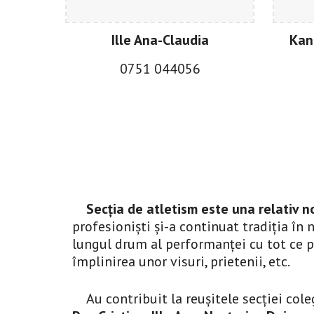
Ille Ana-Claudia
Kan
0
751 044056
Secția de atletism este una relativ no
profesioniști și-a continuat tradiția în
lungul drum al performanței cu tot ce pre
împlinirea unor visuri, prietenii, etc.
Au contribuit la reușitele secției coleg