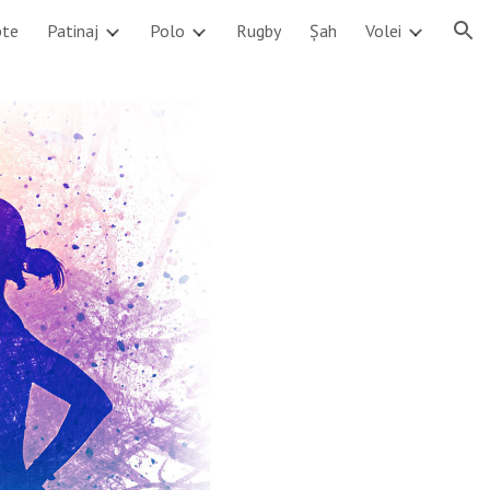
pte
Patinaj
Polo
Rugby
Șah
Volei
ion