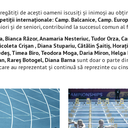
 pregătiți de acești oameni iscusiți și inimoși au obți
etiții internaționale: Camp. Balcanice, Camp. Europ
niori și de seniori, contribuind la succesul comun al
a, Bianca Răzor, Anamaria Nesteriuc, Tudor Orza, Ca
coleta Crișan , Diana Stupariu, Cătălin Șaitiș, Horaț
deș, Timea Biro, Teodora Moga, Daria Miron, Helga K
n, Rareș Botogel, Diana Barna
 sunt doar o parte di
are au reprezentat și continuă să reprezinte cu cinst