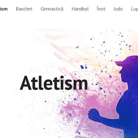
tism
Baschet
Gimnastică
Handbal
Înot
Judo
Lu
ip to main content
Skip to navigat
Atletism