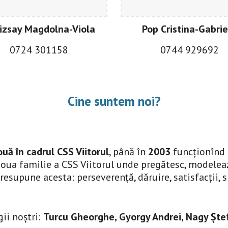
izsay Magdolna-Viola
Pop Cristina-Gabrie
0
724 301158
0
744 929692
Cine suntem noi?
uă în cadrul CSS Viitorul
, până în 
2003
 funcționînd 
 noua familie a CSS Viitorul unde pregătesc, modelea
supune acesta: perseverență, dăruire, satisfacții, sp
ii noștri: 
Turcu Gheorghe, Gyorgy Andrei, Nagy Ștef