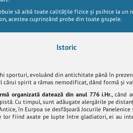
rebuie să aibă toate calitățile fizice și psihice la un 
n, acestea cuprinzând probe din toate grupele. 
Istoric
i sporturi, evoluând din antichitate până în prezent
 al cărui spirit a rămas nemodificat, dând formă și v
ormă organizată datează din anul 776 i.Hr.
, când a
istă. Cu timpul, sunt adăugate alergările pe distanțe
. Antice, în Eurpoa se desfășoară Jocurile Panelenic
lor fiind axate pe lupte între gladiatori, ei au inte