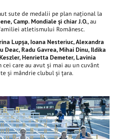
nut sute de medalii pe plan național la 
ene, Camp. Mondiale și chiar J.O.
, au 
 familiei atletismului Românesc.
rina Lupșa, Ioana Nesteriuc, Alexandra 
iu Deac, Radu Gavrea, Mihai Dinu, Ildika 
eszler, Henrietta Demeter, Lavinia 
n cei care au avut și mai au un cuvănt 
e și mândrie clubul și țara.