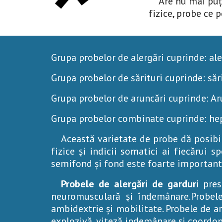
Are nu mai puț
fizice, probe ce 
Grupa probelor de alergări cuprinde: aler
Grupa probelor de sărituri cuprinde: sărit
Grupa probelor de aruncări cuprinde: Aru
Grupa probelor combinate cuprinde: hep
Această varietate
de probe dă posibil
fizice și indicii somatici ai fiecărui s
semifond și fond este foarte importantă
Probele de alergări de garduri
pres
neuromusculară și îndemânare.Probele
ambidextrie și mobilitate. Probele de a
explozivă, viteză,indemânare și coordon