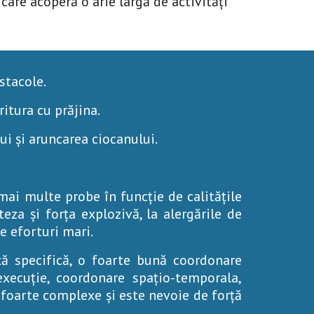
care acoperă o arie largă de activități 
stacole.
ritura cu prăjina.
ui și aruncarea ciocanului.
mai multe probe în funcție de calitățile
teza și forța explozivă, la alergările de
e eforturi mari.
nță specifică, o foarte bună coordonare
xecuție, coordonare spațio-temporala,
 foarte complexe și este nevoie de forță