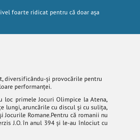
nivel foarte ridicat pentru că doar așa 
, diversificându-și provocările pentru 
aloare performanței.
u loc primele Jocuri Olimpice la Atena,
 lungi, aruncările cu discul și cu sulița,
e și Jocurile Romane.Pentru că romanii nu
rzis J.O. în anul 394 și le-au înlociut cu