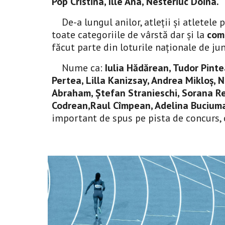
Pop Cristina, Ille Ana, Nesteriuc Doina.
De-a lungul anilor, atleții și atletele
toate categoriile de vârstă dar și la 
comp
făcut parte din loturile naționale de ju
Nume ca: 
Iulia Hădărean, Tudor Pinte
Pertea, Lilla Kanizsay, Andrea Mikloș, Ni
Abraham, Ștefan Stranieschi, Sorana Re
Codrean,Raul Cîmpean, Adelina Buciuma
important de spus pe pista de concurs, c