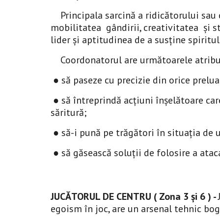
Principala sarcină a ridicătorului sau
mobilitatea gândirii, creativitatea și 
lider și aptitudinea de a susține spiritul
Coordonatorul are următoarele atrib
● să paseze cu precizie din orice prelua
● să întreprindă acțiuni înșelătoare care
săritură;
● să-i pună pe trăgători în situația de u
● să găsească soluții de folosire a atac
JUCĂTORUL DE CENTRU ( Zona 3 și 6 )
-
egoism în joc, are un arsenal tehnic boga