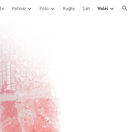
te
Patinaj
Polo
Rugby
Șah
Volei
ion