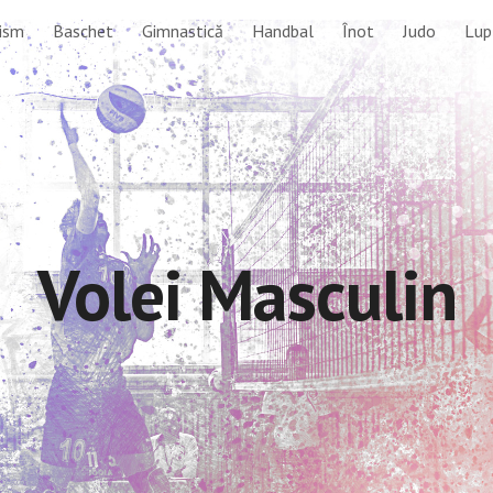
ism
Baschet
Gimnastică
Handbal
Înot
Judo
Lup
ip to main content
Skip to navigat
Volei Masculin