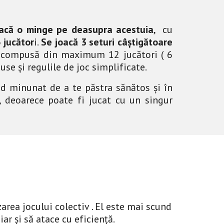
reacă o minge pe deasupra acestuia
, cu
 jucător
i.
Se joacă 3 seturi
câștigătoare
i compusă din maximum 12 jucători ( 6
use și regulile de joc simplificate.
mod minunat de a te păstra sănătos și în
, deoarece poate fi jucat cu un singur
area jocului colectiv . El este mai scund
iar și să atace cu eficiență.