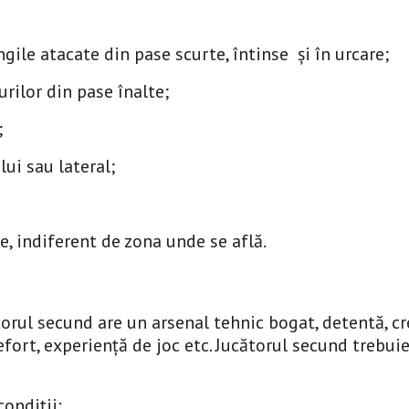
ile atacate din pase scurte, întinse și în urcare;
rilor din pase înalte;
;
ui sau lateral;
e, indiferent de zona unde se află.
orul secund are un arsenal tehnic bogat, detentă, cre
ort, experiență de joc etc. Jucătorul secund trebuie s
ondiții: