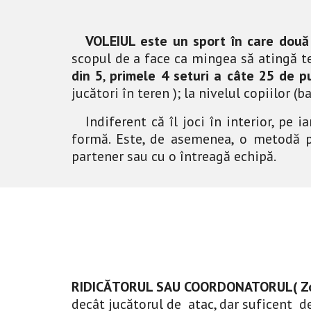
V
OLEIUL
este un sport în care două 
scopul de a face ca mingea să atingă t
din 5
,
primele 4 seturi a câte 25 de p
jucători în teren ); la nivelul copiilor 
Indiferent că îl joci în interior, pe
formă. Este, de asemenea, o metodă pl
partener sau cu o întreagă echipă.
RIDICĂTORUL SAU COORDONATORUL( Zo
decât jucătorul de atac, dar suficent de î