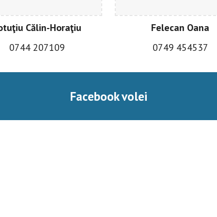
otuţiu Călin-Horaţiu
Felecan Oana
0
744 207109
0
749 454537
Facebook volei