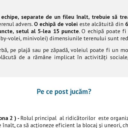
echipe, separate de un fileu înalt, trebuie să t
erenul advers.
O echipă de volei
este alcătuită din
6
uncte, setul al 5-lea 15 puncte
. O echipă poate f
(baby-volei, minivolei) dimensiunile terenului sunt red
 iarbă, pe plajă sau pe zăpadă, voleiul poate fi un 
ăcută de a rămâne implicat în activități sociale
Pe ce post jucăm?
na 2 )
-
Rolul principal al ridicătorilor este organiz
nalt, ca să acționeze eficient la blocaj și uneori, ch