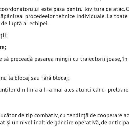
 coordonatorului este pasa pentru lovitura de atac. C
stăpânirea procedeelor tehnice individuale. La toate
 de luptă al echipei.
u
ț
ii:
re;
 să preceadă pasarea mingii cu traiectorii joase, în ur
nu la blocaj sau fără blocaj;
anților din linia a II-a mai ales atunci când preluar
Jucător de tip combativ, cu tendință de cooperare act
t și un nivel înalt de gândire operativă, de anticipa