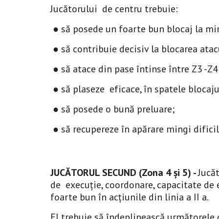
Jucătorului de centru trebuie:
● să posede un foarte bun blocaj la ming
● să contribuie decisiv la blocarea atacu
● să atace din pase întinse între Z3 -Z4
● să plaseze eficace, în spatele blocajul
● să posede o bună preluare;
● să recupereze în apărare mingi dificil
JUCĂTORUL SECUND (Zona 4 și 5)
-
Jucăt
de execuție, coordonare, capacitate de ef
foarte bun în acțiunile din linia a II a.
El trebuie să îndeplinească următorele c