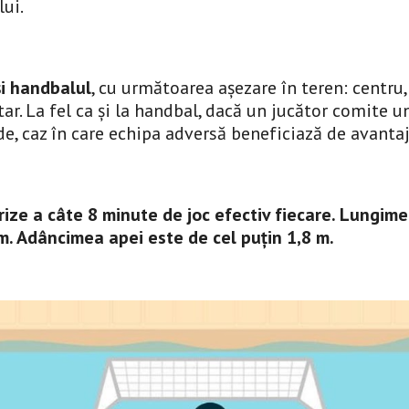
ui.
și handbalul
, cu următoarea așezare în teren: centru, 
. La fel ca și la handbal, dacă un jucător comite un 
e, caz în care echipa adversă beneficiază de avantaj
rize a câte 8 minute de joc efectiv fiecare. Lungime
 m. Adâncimea apei este de cel puțin 1,8 m.