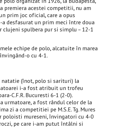
 polo organizat în 1926, la Budapesta, 
la premiera acestei competitii, nu am 
 prim joc oficial, care a opus 
 s-a desfasurat un prim meci între doua 
r clujeni spulbera pur si simplu – 12-1 
imele echipe de polo, alcatuite în marea 
 învingând-o cu 4-1.
tatie (înot, polo si sarituri
) la 
atoarei i-a fost atribuit un trofeu 
ra-C.F.R. Bucuresti 6-1 (2-0). 
a urmatoare, a fost rândul celor de la 
ma zi a competitiei pe M.S.E. Tg. Mures 
r poloisti mureseni, învingatori cu 4-0 
czi, pe care i-am putut întâlni si 