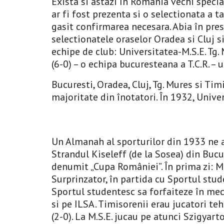
Exista si astazi în Romania vechi specia
ar fi fost prezenta si o selectionata a 
gasit confirmarea necesara. Abia în pres
selectionatele oraselor Oradea si Cluj si
echipe de club: Universitatea-M.S.E. Tg. 
(6-0) – o echipa bucuresteana a T.C.R. – u
Bucuresti, Oradea, Cluj, Tg. Mures si Tim
majoritate din înotatori. În 1932, Univer
Un Almanah al sporturilor din 1933 ne a
Strandul Kiseleff (de la Sosea) din Bucure
denumit „Cupa României”. În prima zi: M.S.
Surprinzator, în partida cu Sportul stude
Sportul studentesc sa forfaiteze în meciu
si pe ILSA. Timisorenii erau jucatori teh
(2-0). La M.S.E. jucau pe atunci Szigyart