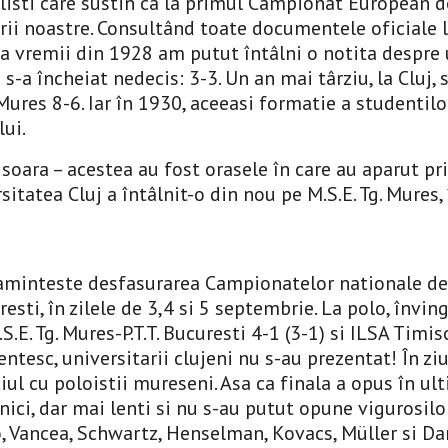
listi care sustin ca la primul Campionat European de
tarii noastre. Consultând toate documentele oficiale 
a vremii din 1928 am putut întâlni o notita despre un
 s-a încheiat nedecis: 3-3. Un an mai târziu, la Cluj,
Mures 8-6. Iar în 1930, aceeasi formatie a studentilo
lui.
isoara – acestea au fost orasele în care au aparut pr
sitatea Cluj a întâlnit-o din nou pe M.S.E. Tg. Mures,
minteste desfasurarea Campionatelor nationale de na
sti, în zilele de 3,4 si 5 septembrie. La polo, înving
E. Tg. Mures-P.T.T. Bucuresti 4-1 (3-1) si ILSA Timisoa
ntesc, universitarii clujeni nu s-au prezentat! În ziu
l cu poloistii mureseni. Asa ca finala a opus în ulti
nici, dar mai lenti si nu s-au putut opune vigurosilo
o, Vancea, Schwartz, Henselman, Kovacs, Müller si Daro