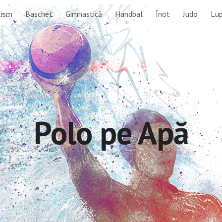
tism
Baschet
Gimnastică
Handbal
Înot
Judo
Lu
ip to main content
Skip to navigat
Polo pe Apă