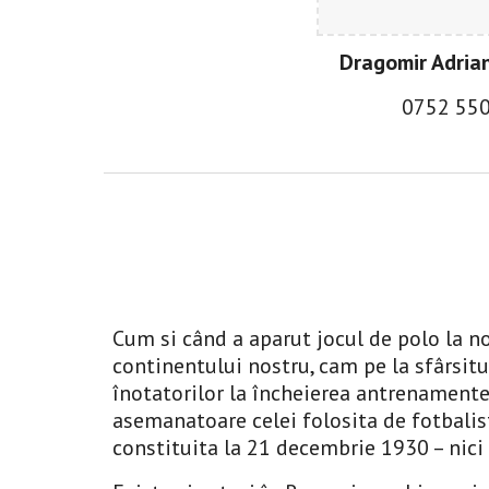
Dragomir Adria
0
752 55
Cum si când a aparut jocul de polo la noi
continentului nostru, cam pe la sfârsitu
înotatorilor la încheierea antrenamentel
asemanatoare celei folosita de fotbalist
constituita la 21 decembrie 1930 – nici 