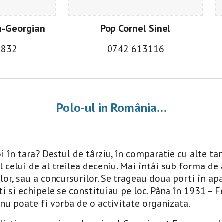
n-Georgian
Pop Cornel Sinel
0832
0
742 613116
Polo-ul in România…
 în tara? Destul de târziu, în comparatie cu alte tar
l celui de al treilea deceniu. Mai întâi sub forma d
or, sau a concursurilor. Se trageau doua porti în apa
i si echipele se constituiau pe loc. Pâna în 1931 – 
nu poate fi vorba de o activitate organizata.