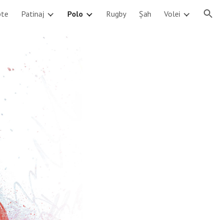
pte
Patinaj
Polo
Rugby
Șah
Volei
ion